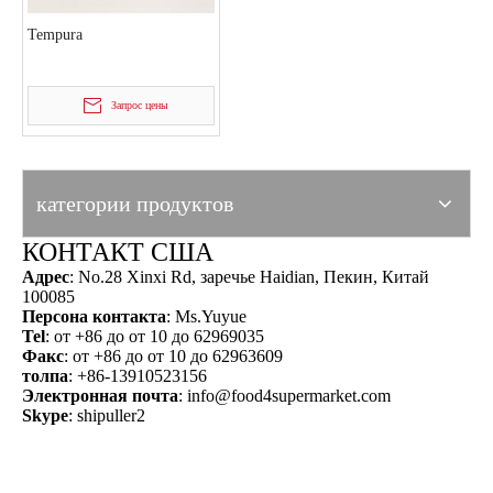
Tempura
Запрос цены
категории продуктов
КОНТАКТ США
Адрес
: No.28 Xinxi Rd, заречье Haidian, Пекин, Китай
100085
Персона контакта
: Ms.Yuyue
Tel
: от +86 до от 10 до 62969035
Факс
: от +86 до от 10 до 62963609
толпа
: +86-13910523156
Электронная почта
:
info@food4supermarket.com
Skype
: shipuller2