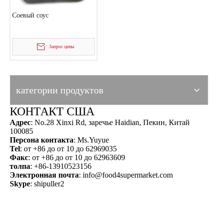
Соевый соус
Запрос цены
категории продуктов
КОНТАКТ США
Адрес
: No.28 Xinxi Rd, заречье Haidian, Пекин, Китай
100085
Персона контакта
: Ms.Yuyue
Tel
: от +86 до от 10 до 62969035
Факс
: от +86 до от 10 до 62963609
толпа
: +86-13910523156
Электронная почта
:
info@food4supermarket.com
Skype
: shipuller2