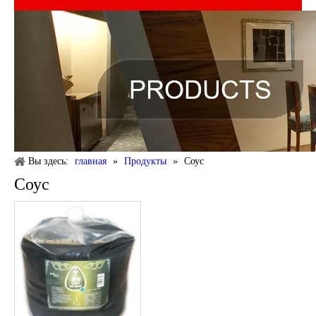
Вы здесь:
главная
»
Продукты
»
Соус
Соус