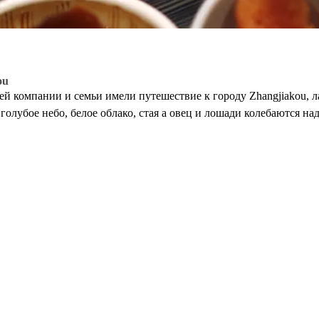
ou
шей компании и семьи имели путешествие к городу Zhangjiakou, 
 голубое небо, белое облако, стая a овец и лошади колебаются на
оздания, как karts, шарик воды, ролик и так далее, мы также
ный еды, на этом путешествии, мы имели полезного время рабо