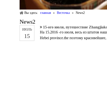
Вы здесь:
главная
»
Весточка
»
News2
News2
15-ого июля, путешествие Zhangjiak
ИЮЛЬ
На 15.2016 -го июля, весь из штатов на
15
Hebei province.the поэтому красивейшее,
злаковиком. Поэтому много средство восс
наслаждаемся поэтому много очень вкус
ослабляли наше настроение