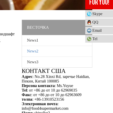
Skype
QQ
ВЕСТОЧКА
Email
ландшафт
Tel
д
News1
News2
ты и
News3
КОНТАКТ США
Адрес
: No.28 Xinxi Rd, заречье Haidian,
Пекин, Китай 100085
Персона контакта
: Ms.Yuyue
Tel
: от +86 до от 10 до 62969035
Факс
: от +86 до от 10 до 62963609
толпа
: +86-13910523156
Электронная почта
:
info@food4supermarket.com
Skype
: shipuller2